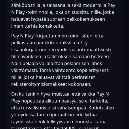
sähköpostilla ja salasanalla sekä modernilla Pay
N Play -toiminnolla, joka on suosittu niille, jotka
haluavat hypätä suoraan pelikokemukseen
ilman turhia lomakkeita.
Pay N Play -kirjautuminen toimii siten, että
pelkästään pankkitunnuksilla tehty
sisäänkirjautuminen yhdistää automaattisesti
tilin avauksen ja talletuksen samaan hetkeen.
Näin pelaaja voi aloittaa pelaamisen lähes
välittömästi. Tämä vaihtoehto sopii erityisesti
niille, jotka haluavat välttää perinteiset
rekisteröitymislomakkeet kokonaan.
On kuitenkin hyvä muistaa, että vaikka Pay N
Play nopeuttaa alkuun pääsyä, se ei tarkoita,
että turvallisuus olisi vähäisempää. Kotiutusten
yhteydessä tämä operaattori edellyttää
täydellistä henkilöllisyysvarmennusta. Tämä
tarkoittaa sitä, että täydet KYC-prosessit