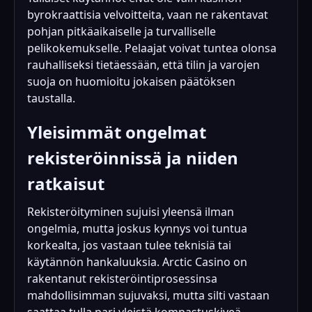
byrokraattisia velvoitteita, vaan ne rakentavat
pohjan pitkäaikaiselle ja turvalliselle
pelikokemukselle. Pelaajat voivat tuntea olonsa
rauhalliseksi tietäessään, että tilin ja varojen
suoja on huomioitu jokaisen päätöksen
taustalla.
Yleisimmät ongelmat
rekisteröinnissä ja niiden
ratkaisut
Rekisteröityminen sujuisi yleensä ilman
ongelmia, mutta joskus kynnys voi tuntua
korkealta, jos vastaan tulee teknisiä tai
käytännön hankaluuksia. Arctic Casino on
rakentanut rekisteröintiprosessinsa
mahdollisimman sujuvaksi, mutta silti vastaan