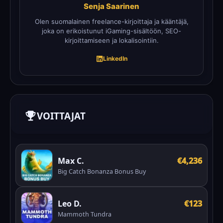
Senja Saarinen
Olen suomalainen freelance-kirjoittaja ja kääntäjä,
joka on erikoistunut iGaming-sisältöön, SEO-
kirjoittamiseen ja lokalisointiin.
LinkedIn
VOITTAJAT
Max C.
€4,236
Big Catch Bonanza Bonus Buy
Leo D.
€123
Mammoth Tundra