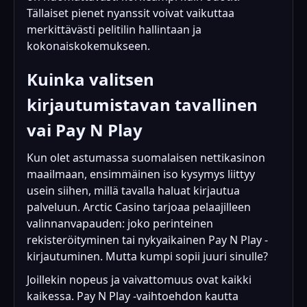
Tällaiset pienet nyanssit voivat vaikuttaa
merkittävästi pelitilin hallintaan ja
kokonaiskokemukseen.
Kuinka valitsen
kirjautumistavan tavallinen
vai Pay N Play
Kun olet astumassa suomalaisen nettikasinon
maailmaan, ensimmäinen iso kysymys liittyy
usein siihen, millä tavalla haluat kirjautua
palveluun. Arctic Casino tarjoaa pelaajilleen
valinnanvapauden: joko perinteinen
rekisteröityminen tai nykyaikainen Pay N Play -
kirjautuminen. Mutta kumpi sopii juuri sinulle?
Joillekin nopeus ja vaivattomuus ovat kaikki
kaikessa. Pay N Play -vaihtoehdon kautta