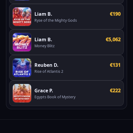
Liam B.
€190
Ryse of the Mighty Gods
Liam B.
€5,062
Money Blitz
Reuben D.
€131
Rise of Atlantis 2
Grace P.
€222
Egypts Book of Mystery