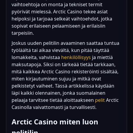
vaihtoehtoja on monta ja tekniset termit
pyörivät mielessä. Arctic Casino tekee asiat
helpoksi ja tarjoaa selkeät vaihtoehdot, jotka
sopivat erilaiseen pelaamiseen ja erilaisiin
tarpeisiin.
Joskus uuden pelitilin avaaminen saattaa tuntua
työläältä tai aikaa vievältä, kun pitää täyttää
lomakkeita, vahvistaa
henkilöllisyys
ja miettiä
maksutapoja. Siksi on tärkeää tietää tarkkaan,
mitä kaikkea Arctic Casino rekisteröinti sisältää,
miten kirjautuminen sujuu ja mitkä ovat
pelkistetyt vaiheet. Tässä artikkelissa käydään
läpi kaikki olennainen, jonka suomalainen
pelaaja tarvitsee tietää aloittaakseen
pelit
Arctic
Casinolla vaivattomasti ja turvallisesti.
Arctic Casino miten luon
pelitilin