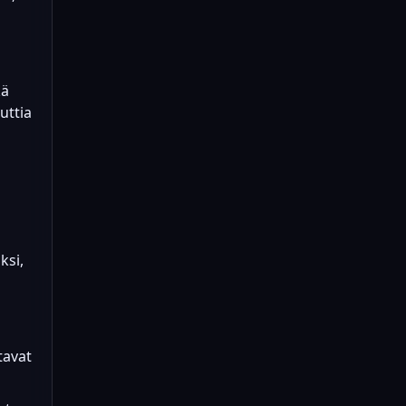
kä
uttia
ksi,
n
tavat