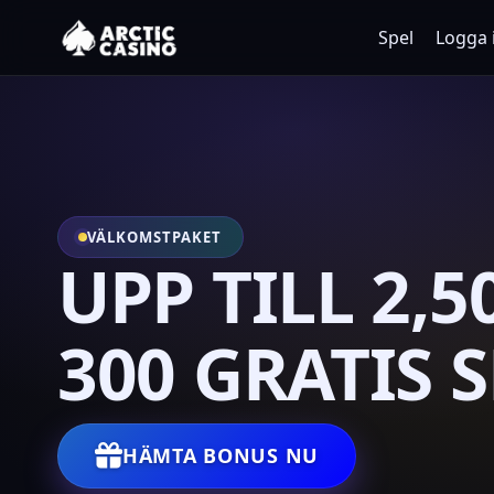
Spel
Logga 
VÄLKOMSTPAKET
UPP TILL 2,5
300 GRATIS 
HÄMTA BONUS NU