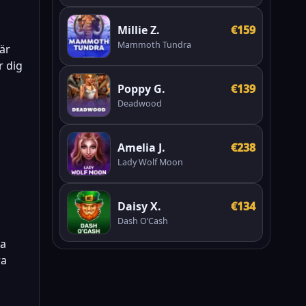
Millie Z.
€159
Mammoth Tundra
är
r dig
Poppy G.
€139
Deadwood
Amelia J.
€238
Lady Wolf Moon
Daisy X.
€134
Dash O’Cash
ta
ra