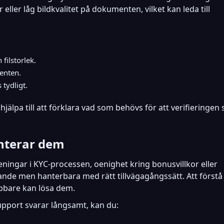
ller låg bildkvalitet på dokumenten, vilket kan leda till
filstorlek.
enten.
 tydligt.
jälpa till att förklara vad som behövs för att verifieringen 
nterar dem
eningar i KYC-processen, oenighet kring bonusvillkor eller
erande men hanterbara med rätt tillvägagångssätt. Att förstå
bbare kan lösa dem.
upport svarar långsamt, kan du: