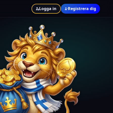
Logga in
Registrera dig