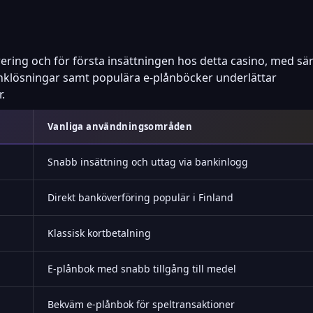
ering och för första insättningen hos detta casino, med sär
 banklösningar samt populära e-plånböcker underlättar
.
Vanliga användningsområden
Snabb insättning och uttag via bankinlogg
Direkt banköverföring populär i Finland
Klassisk kortbetalning
E-plånbok med snabb tillgång till medel
Bekväm e-plånbok för speltransaktioner