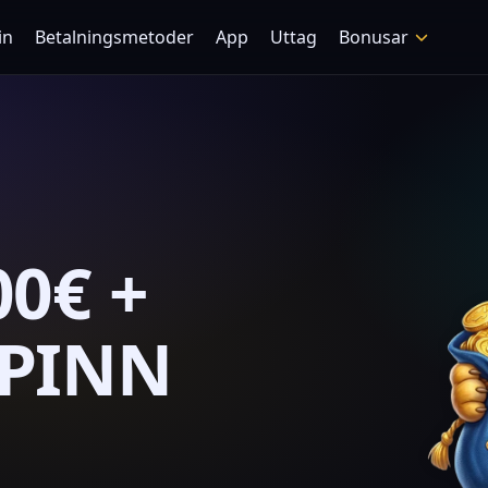
in
Betalningsmetoder
App
Uttag
Bonusar
00€ +
SPINN