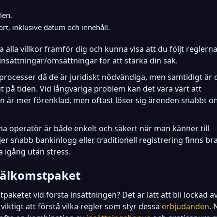
len.
t, inklusive datum och innehåll.
alla villkor framför dig och kunna visa att du följt reglern
nsättningar/omsättningar för att stärka din sak.
sprocesser då de är juridiskt nödvändiga, men samtidigt är 
ut på tiden. Vid långvariga problem kan det vara värt att
gen är mer förenklad, men oftast löser sig ärenden snabbt 
a operatör är både enkelt och säkert när man känner till
 snabb bankinlogg eller traditionell registrering finns br
 igång utan stress.
 välkomstpaket
aketet vid första insättningen? Det är lätt att bli lockad a
iktigt att förstå vilka regler som styr dessa
erbjudanden
. 