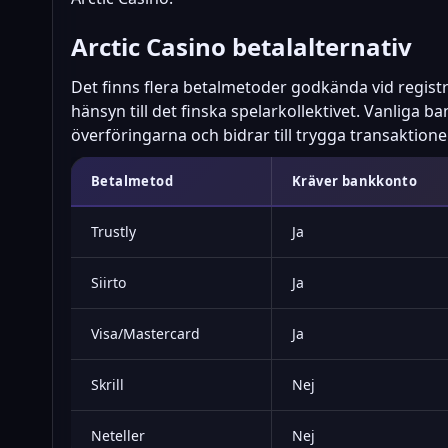
Arctic Casino betalalternativ
Det finns flera betalmetoder godkända vid registr
hänsyn till det finska spelarkollektivet. Vanliga
överföringarna och bidrar till trygga transaktioner
Betalmetod
Kräver bankkonto
Trustly
Ja
Siirto
Ja
Visa/Mastercard
Ja
Skrill
Nej
Neteller
Nej