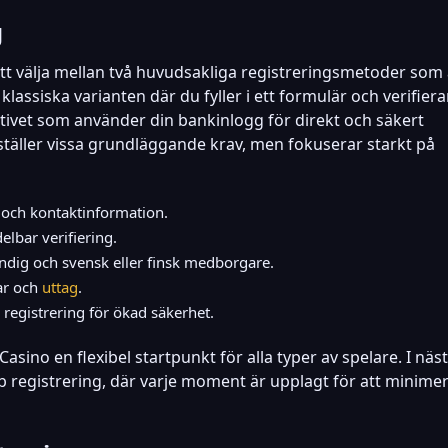
g
att välja mellan två huvudsakliga registreringsmetoder som 
assiska varianten där du fyller i ett formulär och verifiera
ativet som använder din bankinlogg för direkt och säkert
äller vissa grundläggande krav, men fokuserar starkt på
r och kontaktinformation.
lbar verifiering.
ndig och svensk eller finsk medborgare.
gar och
uttag
.
l registrering för ökad säkerhet.
asino en flexibel startpunkt för alla typer av spelare. I näs
b registrering, där varje moment är upplagt för att minime