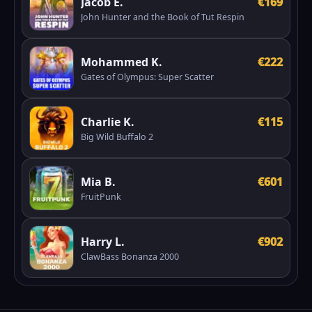
Jacob E.
€169
John Hunter and the Book of Tut Respin
Mohammed K.
€222
Gates of Olympus: Super Scatter
Charlie K.
€115
Big Wild Buffalo 2
Mia B.
€601
FruitPunk
Harry L.
€902
ClawBass Bonanza 2000