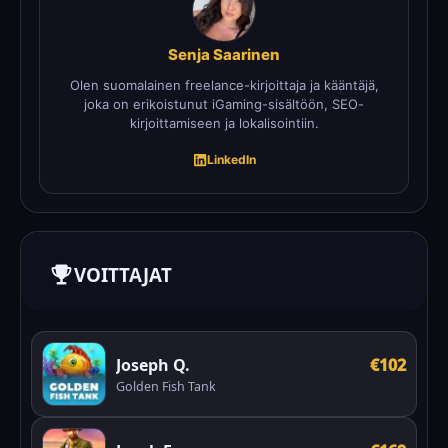
Senja Saarinen
Olen suomalainen freelance-kirjoittaja ja kääntäjä,
joka on erikoistunut iGaming-sisältöön, SEO-
kirjoittamiseen ja lokalisointiin.
LinkedIn
VOITTAJAT
Joseph Q.
€102
Golden Fish Tank