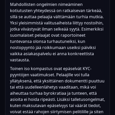
Mahdollisten ongelmien nimeäminen
kotiutusten yhteydessä on ratkaisevan tärkeää,
sillä se auttaa pelaajia välttämään turhia mutkia.
Yksi yleisimmistä valitusaiheista liittyy nostoihin,
jotka viivästyvät ilman selkeää syytä. Esimerkiksi
suomalaiset pelaajat ovat raportoineet
tuntevansa olonsa turhautuneiksi, kun
nostopyyntö jää roikkumaan useiksi päiviksi
vaikka asiakaspalvelu ei anna konkreettista
vastausta.
Toinen iso kompastus ovat epäselvät KYC-
pyyntöjen vaatimukset. Pelaajille voi tulla
yllätyksenä, että yksittäinen dokumentti puuttuu
tai että uudelleenlähetys vaaditaan, mikä voi
aiheuttaa turhaa byrokratiaa ja tunteen, että
asioita ei hoida ripeästi. Lisäksi talletusongelmat,
kuten maksutavan epäselvyys tai väärät tiedot,
voivat estää rahojen siirtymisen pelitilille ja siten