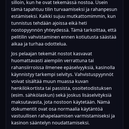
silloin, kun he ovat tekemässä nostoa. Usein
tämä tapahtuu tilin turvaamiseksi ja rahanpesun
estämiseksi. Kaikki sujuu mutkattomimmin, kun
tunnistus tehdään ajoissa eikä heti
nostopyynnön yhteydessä. Tämä tarkoittaa, että
pelitilin vahvistaminen ennen kotiutusta säästää
aikaa ja turhaa odottelua.
Jos pelaajan tekemät nostot kasvavat
huomattavasti aiempiin verrattuna tai
rahansiirroissa ilmenee epäselvyyksiä, kasinolla
käynnistyy tarkempi selvitys. Vahvistuspyynnöt
voivat sisältää muun muassa kuvan
henkilökortista tai passista, osoitetodistuksen
(esim. sähkölaskun) sekä joskus lisäselvityksiä
maksutavasta, jota nostoon käytetään. Nämä
dokumentit ovat osa normaalia käytäntöä
vastuullisen rahapelaamisen varmistamiseksi ja
kasinon sääntelyn noudattamiseksi.