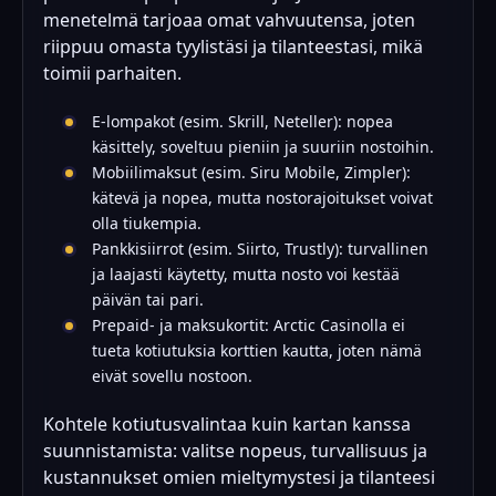
menetelmä tarjoaa omat vahvuutensa, joten
riippuu omasta tyylistäsi ja tilanteestasi, mikä
toimii parhaiten.
E-lompakot (esim. Skrill, Neteller): nopea
käsittely, soveltuu pieniin ja suuriin nostoihin.
Mobiilimaksut (esim. Siru Mobile, Zimpler):
kätevä ja nopea, mutta nostorajoitukset voivat
olla tiukempia.
Pankkisiirrot (esim. Siirto, Trustly): turvallinen
ja laajasti käytetty, mutta nosto voi kestää
päivän tai pari.
Prepaid- ja maksukortit: Arctic Casinolla ei
tueta kotiutuksia korttien kautta, joten nämä
eivät sovellu nostoon.
Kohtele kotiutusvalintaa kuin kartan kanssa
suunnistamista: valitse nopeus, turvallisuus ja
kustannukset omien mieltymystesi ja tilanteesi