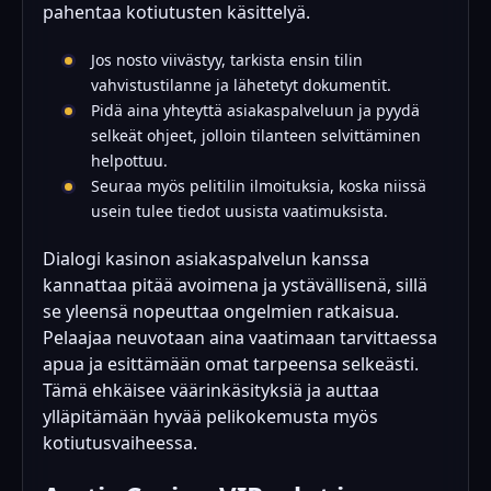
pahentaa kotiutusten käsittelyä.
Jos nosto viivästyy, tarkista ensin tilin
vahvistustilanne ja lähetetyt dokumentit.
Pidä aina yhteyttä asiakaspalveluun ja pyydä
selkeät ohjeet, jolloin tilanteen selvittäminen
helpottuu.
Seuraa myös pelitilin ilmoituksia, koska niissä
usein tulee tiedot uusista vaatimuksista.
Dialogi kasinon asiakaspalvelun kanssa
kannattaa pitää avoimena ja ystävällisenä, sillä
se yleensä nopeuttaa ongelmien ratkaisua.
Pelaajaa neuvotaan aina vaatimaan tarvittaessa
apua ja esittämään omat tarpeensa selkeästi.
Tämä ehkäisee väärinkäsityksiä ja auttaa
ylläpitämään hyvää pelikokemusta myös
kotiutusvaiheessa.