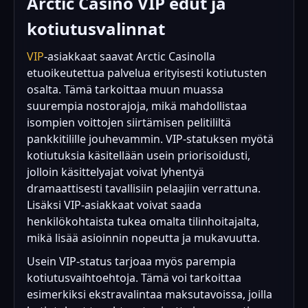
Arctic Casino VIP edut ja
kotiutusvalinnat
VIP
-asiakkaat saavat Arctic Casinolla
etuoikeutettua palvelua erityisesti kotiutusten
osalta. Tämä tarkoittaa muun muassa
suurempia nostorajoja, mikä mahdollistaa
isompien voittojen siirtämisen pelitililtä
pankkitilille jouhevammin. VIP-statuksen myötä
kotiutuksia käsitellään usein priorisoidusti,
jolloin käsittelyajat voivat lyhentyä
dramaattisesti tavallisiin pelaajiin verrattuna.
Lisäksi VIP-asiakkaat voivat saada
henkilökohtaista tukea omalta tilinhoitajalta,
mikä lisää asioinnin nopeutta ja mukavuutta.
Usein VIP-status tarjoaa myös parempia
kotiutusvaihtoehtoja. Tämä voi tarkoittaa
esimerkiksi ekstravalintaa maksutavoissa, joilla