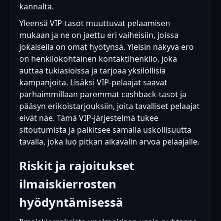
kannalta.
Yleensä VIP-tasot muuttuvat pelaamisen
mukaan ja ne on jaettu eri vaiheisiin, joissa
jokaisella on omat hyötynsä. Yleisin näkyvä ero
on henkilökohtainen kontaktihenkilö, joka
auttaa tukiasioissa ja tarjoaa yksilöllisiä
kampanjoita. Lisäksi VIP-pelaajat saavat
parhaimmillaan paremmat cashback-tasot ja
pääsyn erikoistarjouksiin, joita tavalliset pelaajat
eivät näe. Tämä VIP-järjestelmä tukee
sitoutumista ja palkitsee samalla uskollisuutta
tavalla, joka luo pitkän aikavälin arvoa pelaajalle.
Riskit ja rajoitukset
ilmaiskierrosten
hyödyntämisessä