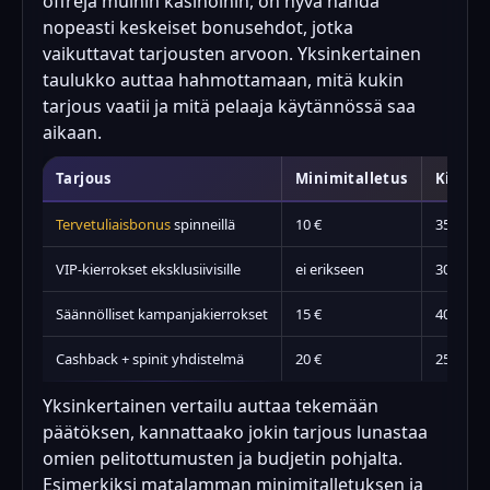
offreja muihin kasinoihin, on hyvä nähdä
nopeasti keskeiset bonusehdot, jotka
vaikuttavat tarjousten arvoon. Yksinkertainen
taulukko auttaa hahmottamaan, mitä kukin
tarjous vaatii ja mitä pelaaja käytännössä saa
aikaan.
Tarjous
Minimitalletus
Kierrä
Tervetuliaisbonus
spinneillä
10 €
35x bon
VIP-kierrokset eksklusiivisille
ei erikseen
30x voit
Säännölliset kampanjakierrokset
15 €
40x bon
Cashback + spinit yhdistelmä
20 €
25x bon
Yksinkertainen vertailu auttaa tekemään
päätöksen, kannattaako jokin tarjous lunastaa
omien pelitottumusten ja budjetin pohjalta.
Esimerkiksi matalamman minimitalletuksen ja