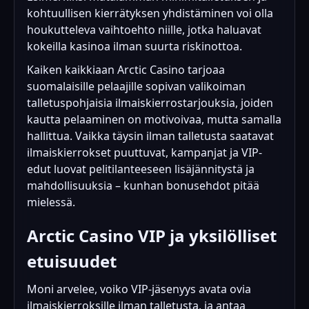
kohtuullisen kierrätyksen yhdistäminen voi olla
houkutteleva vaihtoehto niille, jotka haluavat
kokeilla kasinoa ilman suurta riskinottoa.
Kaiken kaikkiaan Arctic Casino tarjoaa
suomalaisille pelaajille sopivan valikoiman
talletuspohjaisia ilmaiskierrostarjouksia, joiden
kautta pelaaminen on motivoivaa, mutta samalla
hallittua. Vaikka täysin ilman talletusta saatavat
ilmaiskierrokset puuttuvat, kampanjat ja VIP-
edut luovat pelitilanteeseen lisäjännitystä ja
mahdollisuuksia – kunhan bonusehdot pitää
mielessä.
Arctic Casino VIP ja yksilölliset
etuisuudet
Moni arvelee, voiko VIP-jäsenyys avata ovia
ilmaiskierroksille ilman talletusta, ja antaa