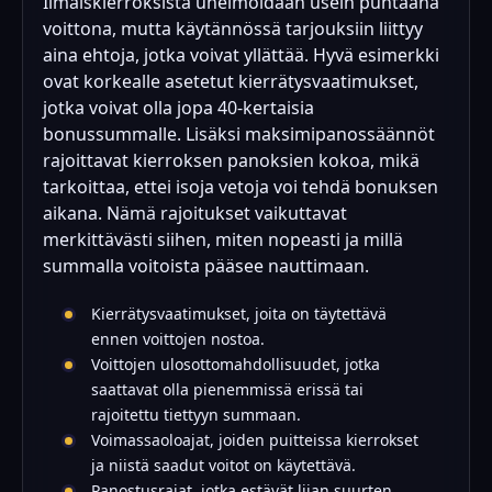
Ilmaiskierroksista unelmoidaan usein puhtaana
voittona, mutta käytännössä tarjouksiin liittyy
aina ehtoja, jotka voivat yllättää. Hyvä esimerkki
ovat korkealle asetetut kierrätysvaatimukset,
jotka voivat olla jopa 40-kertaisia
bonussummalle. Lisäksi maksimipanossäännöt
rajoittavat kierroksen panoksien kokoa, mikä
tarkoittaa, ettei isoja vetoja voi tehdä bonuksen
aikana. Nämä rajoitukset vaikuttavat
merkittävästi siihen, miten nopeasti ja millä
summalla voitoista pääsee nauttimaan.
Kierrätysvaatimukset, joita on täytettävä
ennen voittojen nostoa.
Voittojen ulosottomahdollisuudet, jotka
saattavat olla pienemmissä erissä tai
rajoitettu tiettyyn summaan.
Voimassaoloajat, joiden puitteissa kierrokset
ja niistä saadut voitot on käytettävä.
Panostusrajat, jotka estävät liian suurten