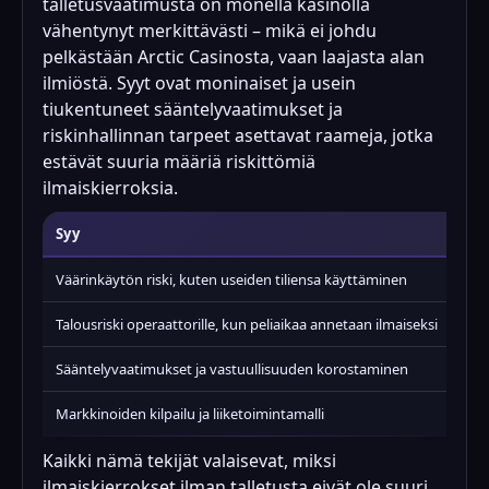
talletusvaatimusta on monella kasinolla
vähentynyt merkittävästi – mikä ei johdu
pelkästään Arctic Casinosta, vaan laajasta alan
ilmiöstä. Syyt ovat moninaiset ja usein
tiukentuneet sääntelyvaatimukset ja
riskinhallinnan tarpeet asettavat raameja, jotka
estävät suuria määriä riskittömiä
ilmaiskierroksia.
Syy
Vai
Väärinkäytön riski, kuten useiden tiliensa käyttäminen
Ilm
Talousriski operaattorille, kun peliaikaa annetaan ilmaiseksi
Kas
Sääntelyvaatimukset ja vastuullisuuden korostaminen
Pel
Markkinoiden kilpailu ja liiketoimintamalli
Tas
Kaikki nämä tekijät valaisevat, miksi
ilmaiskierrokset ilman talletusta eivät ole suuri