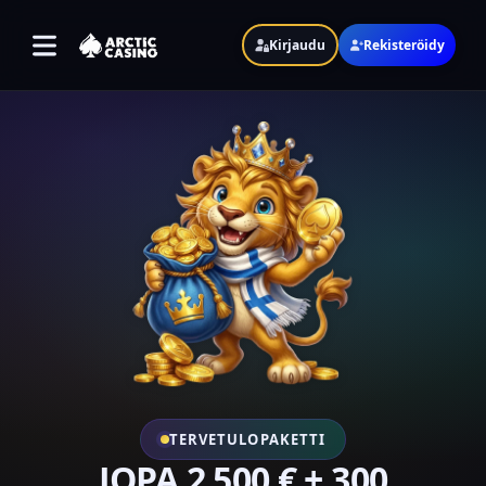
Kirjaudu
Rekisteröidy
Valikko
Pelit
Kirjaudu
Rekisteröinti
Sovellus
Kotiutus
Bonukset
TERVETULOPAKETTI
JOPA 2 500 € + 300