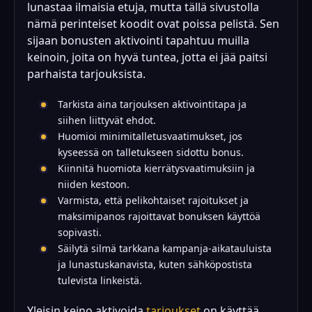
lunastaa ilmaisia etuja, mutta tällä sivustolla
nämä perinteiset koodit ovat poissa pelistä. Sen
sijaan bonusten aktivointi tapahtuu muilla
keinoin, joita on hyvä tuntea, jotta ei jää paitsi
parhaista tarjouksista.
Tarkista aina tarjouksen aktivointitapa ja
siihen liittyvät ehdot.
Huomioi minimitalletusvaatimukset, jos
kyseessä on talletukseen sidottu bonus.
Kiinnitä huomiota kierrätysvaatimuksiin ja
niiden kestoon.
Varmista, että pelikohtaiset rajoitukset ja
maksimipanos rajoittavat bonuksen käyttöä
sopivasti.
Säilytä silmä tarkkana kampanja-aikatauluista
ja lunastuskanavista, kuten sähköpostista
tulevista linkeistä.
Yleisin keino aktivoida
tarjoukset
on käyttää