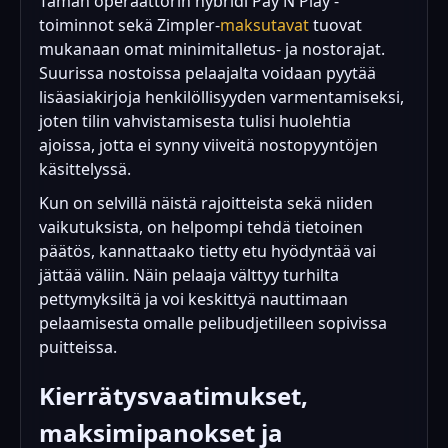
Tämän operaattorin hybridi Pay N Play -
toiminnot sekä Zimpler-
maksutavat
tuovat
mukanaan omat minimitalletus- ja nostorajat.
Suurissa nostoissa pelaajalta voidaan pyytää
lisäasiakirjoja henkilöllisyyden varmentamiseksi,
joten tilin vahvistamisesta tulisi huolehtia
ajoissa, jotta ei synny viiveitä nostopyyntöjen
käsittelyssä.
Kun on selvillä näistä rajoitteista sekä niiden
vaikutuksista, on helpompi tehdä tietoinen
päätös, kannattaako tietty etu hyödyntää vai
jättää väliin. Näin pelaaja välttyy turhilta
pettymyksiltä ja voi keskittyä nauttimaan
pelaamisesta omalle pelibudjetilleen sopivissa
puitteissa.
Kierrätysvaatimukset,
maksimipanokset ja