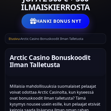
ILMAISKIERROSTA
HANKI BONUS NYT
Etusivu
›
Arctic Casino Bonuskoodit Ilman Talletusta
Arctic Casino Bonuskoodit
Ilman Talletusta
Millaisia mahdollisuuksia suomalaiset pelaajat
voivat odottaa Arctic Casinolta, kun kyseessä
ovat bonuskoodit ilman talletusta? Tämä
kysymys nousee usein esille, kun pelaajat etsivät
keinoja saada lisäarvoa ilman oman rahan