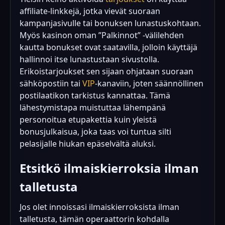
affiliate-linkkejä, jotka vievät suoraan
kampanjasivulle tai bonuksen lunastuskohtaan.
Myös kasinon oman ”Palkinnot” -välilehden
kautta bonukset ovat saatavilla, jolloin käyttäjä
hallinnoi itse lunastustaan sivustolla.
Erikoistarjoukset sen sijaan ohjataan suoraan
sähköpostiin tai
VIP
-kanaviin, joten säännöllinen
postilaatikon tarkistus kannattaa. Tämä
lähestymistapa muistuttaa lähempänä
personoitua etupakettia kuin yleistä
bonusjulkaisua, joka taas voi tuntua silti
pelasijalle hiukan epäselvältä aluksi.
Etsitkö ilmaiskierroksia ilman
talletusta
Jos olet innoissasi ilmaiskierroksista ilman
talletusta, tämän operaattorin kohdalla