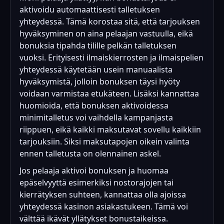
aktivoidu automaattisesti talletuksen
yhteydessä. Tämä korostaa sitä, että tarjouksen
hyväksyminen on aina pelaajan vastuulla, eikä
bonuksia tipahda tilille pelkän talletuksen
vuoksi. Erityisesti ilmaiskierrosten ja ilmaispelien
yhteydessä käytetään usein manuaalista
hyväksymistä, jolloin bonuksen täysi hyöty
voidaan varmistaa etukäteen. Lisäksi kannattaa
huomioida, että bonuksen aktivoidessa
minimitalletus voi vaihdella kampanjasta
riippuen, eikä kaikki maksutavat sovellu kaikkiin
tarjouksiin. Siksi maksutapojen oikein valinta
ennen talletusta on olennainen askel.
Jos pelaaja aktivoi bonuksen ja huomaa
epäselvyyttä esimerkiksi nostorajojen tai
kierrätyksen suhteen, kannattaa olla ajoissa
yhteydessä kasinon asiakastukeen. Tämä voi
välttää ikävät yllätykset bonustaikeissa.