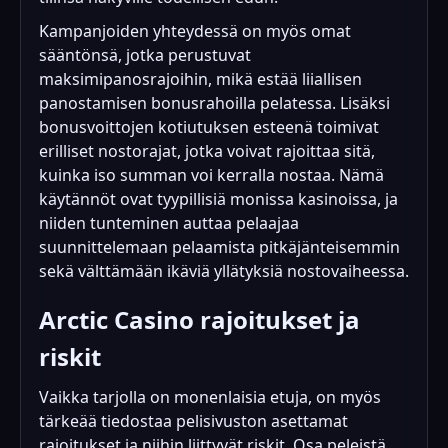
Kampanjoiden yhteydessä on myös omat
sääntönsä, jotka perustuvat
maksimipanosrajoihin, mikä estää liiallisen
panostamisen bonusrahoilla pelatessa. Lisäksi
bonusvoittojen kotiutuksen esteenä toimivat
erilliset nostorajat, jotka voivat rajoittaa sitä,
kuinka iso summan voi kerralla nostaa. Nämä
käytännöt ovat tyypillisiä monissa kasinoissa, ja
niiden tunteminen auttaa pelaajaa
suunnittelemaan pelaamista pitkäjänteisemmin
sekä välttämään ikäviä yllätyksiä nostovaiheessa.
Arctic Casino rajoitukset ja
riskit
Vaikka tarjolla on monenlaisia etuja, on myös
tärkeää tiedostaa pelisivuston asettamat
rajoitukset ja niihin liittyvät riskit. Osa peleistä