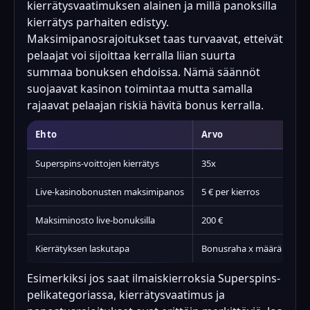
kierrätysvaatimuksen alainen ja millä panoksilla
kierrätys parhaiten edistyy.
Maksimipanosrajoitukset taas turvaavat, etteivät
pelaajat voi sijoittaa kerralla liian suurta
summaa bonuksen ehdoissa. Nämä säännöt
suojaavat kasinon toimintaa mutta samalla
rajaavat pelaajan riskiä hävitä bonus kerralla.
Ehto
Arvo
H
Superspins-voittojen kierrätys
35x
Ki
Live-kasinobonusten maksimipanos
5 € per kierros
Ra
Maksiminosto live-bonuksilla
200 €
Vo
Kierrätyksen laskutapa
Bonusraha x määrä
Pa
Esimerkiksi jos saat ilmaiskierroksia Superspins-
pelikategoriassa, kierrätysvaatimus ja