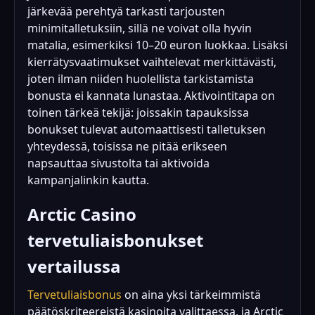
järkevää perehtyä tarkasti tarjousten
minimitalletuksiin, sillä ne voivat olla hyvin
matalia, esimerkiksi 10–20 euron luokkaa. Lisäksi
kierrätysvaatimukset vaihtelevat merkittävästi,
joten ilman niiden huolellista tarkistamista
bonusta ei kannata lunastaa. Aktivointitapa on
toinen tärkeä tekijä: joissakin tapauksissa
bonukset tulevat automaattisesti talletuksen
yhteydessä, toisissa ne pitää erikseen
napsauttaa sivustolta tai aktivoida
kampanjalinkin kautta.
Arctic Casino
tervetuliaisbonukset
vertailussa
Tervetuliaisbonus
on aina yksi tärkeimmistä
päätöskriteereistä kasinoita valittaessa, ja Arctic