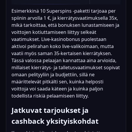
Esimerkkinä 10 Superspins -paketti tarjoaa per
spiinin arvolla 1 €, ja kierrätysvaatimuksella 35x,
mikä tarkoittaa, että bonuksen lunastamiseen ja
voittojen kotiuttamiseen liittyy selkeät
vaatimukset. Live-kasinobonus puolestaan
aktivoi pelirahan koko live-valikoimaan, mutta
vaatii myös saman 35-kertaisen kierrätyksen.
Tässä valossa pelaajan kannattaa aina arvioida,
millaiset kierrätys- ja talletusvaatimukset sopivat
omaan pelityyliin ja budjettiin, sillä ne
määrittelevät pitkälti sen, kuinka helposti
voittoja voi saada käteen ja kuinka paljon
todellista riskiä pelaamiseen liittyy.
Jatkuvat tarjoukset ja
cashback yksityiskohdat