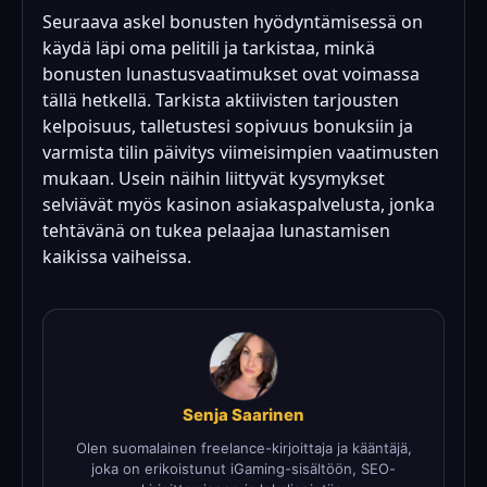
Seuraava askel bonusten hyödyntämisessä on
käydä läpi oma pelitili ja tarkistaa, minkä
bonusten lunastusvaatimukset ovat voimassa
tällä hetkellä. Tarkista aktiivisten tarjousten
kelpoisuus, talletustesi sopivuus bonuksiin ja
varmista tilin päivitys viimeisimpien vaatimusten
mukaan. Usein näihin liittyvät kysymykset
selviävät myös kasinon asiakaspalvelusta, jonka
tehtävänä on tukea pelaajaa lunastamisen
kaikissa vaiheissa.
Senja Saarinen
Olen suomalainen freelance-kirjoittaja ja kääntäjä,
joka on erikoistunut iGaming-sisältöön, SEO-