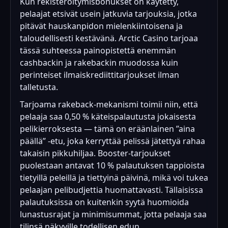
Kun rekisteröitymisbonukset on käytetty,
pelaajat etsivät usein jatkuvia tarjouksia, jotka
pitävät hauskanpidon mielenkiintoisena ja
taloudellisesti kestävänä. Arctic Casino tarjoaa
tässä suhteessa painopistettä enemmän
cashbackin ja rakebackin muodossa kuin
perinteiset ilmaiskrediittitarjoukset ilman
talletusta.
Tarjoama rakeback-mekanismi toimii niin, että
pelaaja saa 0,50 % käteispalautusta jokaisesta
pelikierroksesta — tämä on eräänlainen ”aina
päällä” -etu, joka kerryttää pelissä jätettyä rahaa
takaisin pikkuhiljaa. Booster-tarjoukset
puolestaan antavat 10 % palautuksen tappioista
tietyillä peleillä ja tiettyinä päivinä, mikä voi tukea
pelaajan pelibudjettia huomattavasti. Tällaisissa
palautuksissa on kuitenkin syytä huomioida
lunastusrajat ja minimisummat, jotta pelaaja saa
tilinsä näkyville todellisen edun.