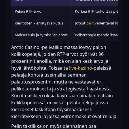
Pelien RTP-arvo
Korkea RTP tarkoittaa pienempä
Kierrosten kierrätysvaikutus
Jotkut
pelit
vähentävät kierrätyst
Maksutaulu ja symbolien arvot
Pelistrategia mahdollistaa suur
Arctic Casino -pelivalikoimassa löytyy paljon
kolikkopelejä, joiden RTP-arvot pyörivät 96
prosentin tienoilla, mikä on alan keskiarvo ja
hyvä lähtökohta. Toisaalta
live-kasino
-peleissä
pelaaja kohtaa usein alhaisemman
palautusprosentin, mutta ne vastaavat eri
pelikokemuksesta ja strategisesta haasteesta.
Kun ilmaiskierroksia käytetään ainakin osittain
kolikkopeleissä, on viisas pelata pelejä joissa
kierrokset lasketaan täysimääräisesti
kierrätykseen ja joissa voitonmaksut ovat reiluja.
Pelin taktiikka on myös olennainen osa