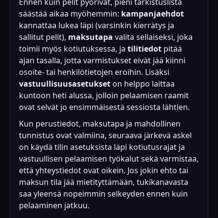
Ennen kuin pelit pyörivät, pieni tarkistuslista
säästää aikaa myöhemmin:
kampanjaehdot
kannattaa lukea läpi (varsinkin kierrätys ja
sallitut pelit),
maksutapa
valita sellaiseksi, joka
toimii myös kotiutuksessa, ja
tilitiedot
pitää
ajan tasalla, jotta varmistukset eivät jää kiinni
osoite- tai henkilötietojen eroihin. Lisäksi
vastuullisuusasetukset
on helppo laittaa
kuntoon heti alussa, jolloin pelaamisen raamit
ovat selvät jo ensimmäisestä sessiosta lähtien.
Kun perustiedot, maksutapa ja mahdollinen
tunnistus ovat valmiina, seuraava järkevä askel
on käydä tilin asetuksista läpi kotiutusrajat ja
vastuullisen pelaamisen työkalut sekä varmistaa,
että yhteystiedot ovat oikein. Jos jokin ehto tai
maksun tila jää mietityttämään, tukikanavasta
saa yleensä nopeimmin selkeyden ennen kuin
pelaaminen jatkuu.