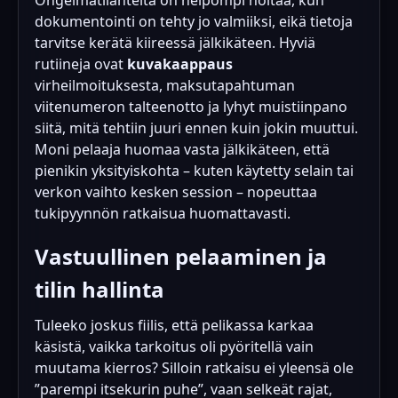
dokumentointi on tehty jo valmiiksi, eikä tietoja
tarvitse kerätä kiireessä jälkikäteen. Hyviä
rutiineja ovat
kuvakaappaus
virheilmoituksesta, maksutapahtuman
viitenumeron talteenotto ja lyhyt muistiinpano
siitä, mitä tehtiin juuri ennen kuin jokin muuttui.
Moni pelaaja huomaa vasta jälkikäteen, että
pienikin yksityiskohta – kuten käytetty selain tai
verkon vaihto kesken session – nopeuttaa
tukipyynnön ratkaisua huomattavasti.
Vastuullinen pelaaminen ja
tilin hallinta
Tuleeko joskus fiilis, että pelikassa karkaa
käsistä, vaikka tarkoitus oli pyöritellä vain
muutama kierros? Silloin ratkaisu ei yleensä ole
”parempi itsekurin puhe”, vaan selkeät rajat,