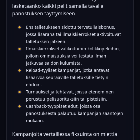
lasketaanko kaikki pelit samalla tavalla
panostuksen tayttymiseen.
Ensitalletukseen sidottu tervetuliaisbonus,
jossa lisaraha tai ilmaiskierrokset aktivoituvat
talletuksen jalkeen.
Ilmaiskierrokset valikoituihin kolikkopeleihin,
jolloin ominaisuuksia voi testata ilman
jatkuvaa saldon kulumista.
Reload-tyyliset kampanjat, jotka antavat
lisaarvoa seuraaville talletuksille tietyin
ehdoin.
Turnaukset ja tehtavat, joissa eteneminen
perustuu pelisuorituksiin tai pisteisiin.
Cashback-tyyppiset edut, joissa osa
panostuksesta palautuu kampanjan saantojen
mukaan.
Kampanjoita vertaillessa fiksuinta on miettia