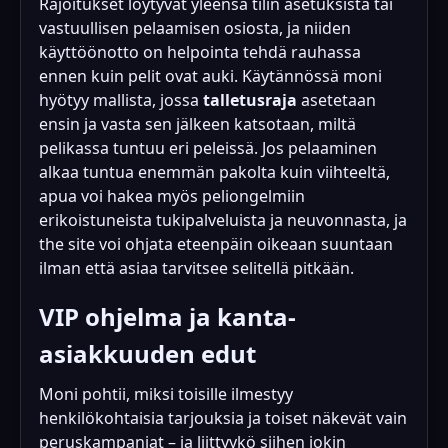
Rajoitukset löytyvät yleensä tilin asetuksista tai
vastuullisen pelaamisen osiosta, ja niiden
käyttöönotto on helpointa tehdä rauhassa
ennen kuin pelit ovat auki. Käytännössä moni
hyötyy mallista, jossa
talletusraja
asetetaan
ensin ja vasta sen jälkeen katsotaan, miltä
pelikassa tuntuu eri peleissä. Jos pelaaminen
alkaa tuntua enemmän pakolta kuin viihteeltä,
apua voi hakea myös peliongelmiin
erikoistuneista tukipalveluista ja neuvonnasta, ja
the site voi ohjata eteenpäin oikeaan suuntaan
ilman että asiaa tarvitsee selitellä pitkään.
VIP ohjelma ja kanta-
asiakkuuden edut
Moni pohtii, miksi toisille ilmestyy
henkilökohtaisia tarjouksia ja toiset näkevät vain
peruskampanjat – ja liittyykö siihen jokin