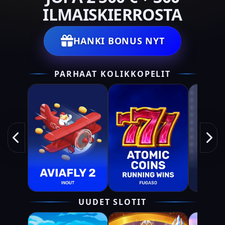
ILMAISKIERROSTA
HANKI BONUS NYT
PARHAAT KOLIKKOPELIT
UUDET SLOTIT