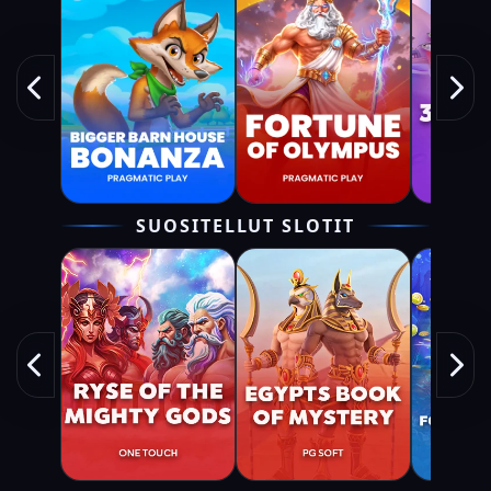
SUOSITELLUT SLOTIT