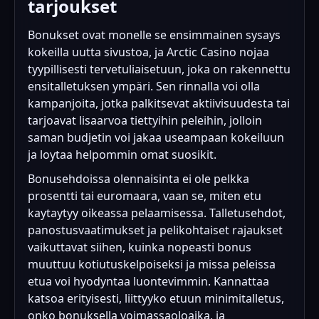
tarjoukset
Bonukset ovat monelle se ensimmainen sysays
kokeilla uutta sivustoa, ja Arctic Casino nojaa
tyypillisesti tervetuliaisetuun, joka on rakennettu
ensitalletuksen ympäri. Sen rinnalla voi olla
kampanjoita, jotka palkitsevat aktiivisuudesta tai
tarjoavat lisaarvoa tiettyihin peleihin, jolloin
saman budjetin voi jakaa useampaan kokeiluun
ja loytaa helpommin omat suosikit.
Bonusehdoissa olennaisinta ei ole pelkka
prosentti tai euromaara, vaan se, miten etu
kaytaytyy oikeassa pelaamisessa. Talletusehdot,
panostusvaatimukset ja pelikohtaiset rajaukset
vaikuttavat siihen, kuinka nopeasti bonus
muuttuu kotiutuskelpoiseksi ja missa peleissa
etua voi hyodyntaa luontevimmin. Kannattaa
katsoa erityisesti, liittyyko etuun minimitalletus,
onko bonuksella voimassaoloaika, ja