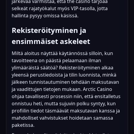
järkevää varmistaa, että the casino tarjoaa
selkeät rajatyökalut myös VIP-tasolla, jotta
hallinta pysyy omissa käsissä.
Rekisteröityminen ja
ensimmäiset askeleet
Miltä aloitus näyttää käytännössä silloin, kun
tavoitteena on päästä pelaamaan ilman
ylimääräistä säätöä? Rekisteröityminen alkaa
yleensä perustiedoista ja tilin luonnista, minkä
jälkeen tunnistautuminen tehdään maksutavan
ja vaadittujen tietojen mukaan. Arctic Casino
ohjaa tavallisesti prosessin niin, että ensitalletus
onnistuu heti, mutta sujuvin polku syntyy, kun
profiilin tiedot täsmäävät maksutavan kanssa ja
mahdolliset vahvistukset hoidetaan samassa
paketissa.