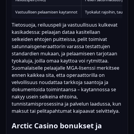
Vastuullisen pelaamisen kaytannot
Tyokalut rajoihin, taukoihin 
Tietosuoja, reiluuspeli ja vastuullisuus kulkevat
kasikadessa: pelaajan dataa kasitellaan
selkeiden ehtojen puitteissa, pelit toimivat
satunnaisgeneraattorin varassa testattujen
standardien mukaan, ja pelaamiseen tarjotaan
tyokaluja, joilla omaa kayttoa voi rytmittaa.
Suomalaiselle pelaajalle MGA-lisenssi merkitsee
ennen kaikkea sita, etta operaattorilla on
velvollisuus noudattaa tarkkoja saantoja ja
dokumentoida toimintaansa – kaytannossa se
nakyy usein selkeina ehtoina,
tunnistamisprosessina ja palvelun laadussa, kun
maksut tai pelitapahtumat kaipaavat selvittelya.
Arctic Casino bonukset ja