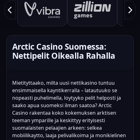
Arctic Casino Suomessa:
Nettipelit Oikealla Rahalla
Mietityttaako, milta uusi nettikasino tuntuu
ensimmaisella kayntikerralla – latautuuko se
nopeasti puhelimella, loytyyko pelit helposti ja
saako apua suomeksi ilman saatoa? Arctic
Casino rakentaa koko kokemuksen arktisen
teeman ymparille ja keskittyy erityisesti
suomalaisten pelaajien arkeen: selkea
mobiilikaytto, laaja pelivalikoima ja monikielinen