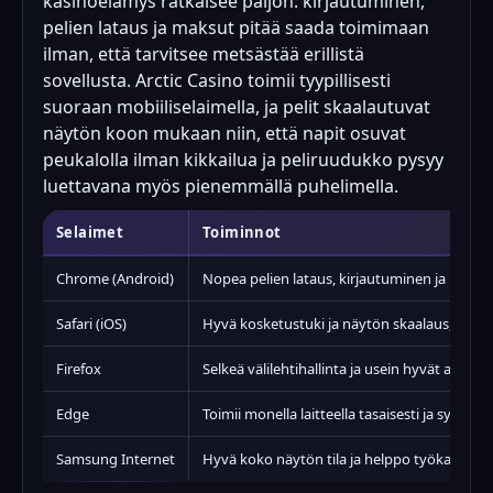
kasinoelämys ratkaisee paljon: kirjautuminen,
pelien lataus ja maksut pitää saada toimimaan
ilman, että tarvitsee metsästää erillistä
sovellusta. Arctic Casino toimii tyypillisesti
suoraan mobiiliselaimella, ja pelit skaalautuvat
näytön koon mukaan niin, että napit osuvat
peukalolla ilman kikkailua ja peliruudukko pysyy
luettavana myös pienemmällä puhelimella.
Selaimet
Toiminnot
Chrome (Android)
Nopea pelien lataus, kirjautuminen ja maksus
Safari (iOS)
Hyvä kosketustuki ja näytön skaalaus, help
Firefox
Selkeä välilehtihallinta ja usein hyvät asetuk
Edge
Toimii monella laitteella tasaisesti ja synkka
Samsung Internet
Hyvä koko näytön tila ja helppo työkalupalkin