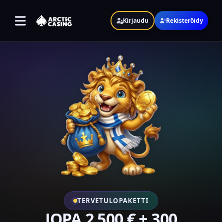
Kirjaudu
Rekisteröidy
Valikko
Pelit
Kirjaudu
Rekisteröinti
Sovellus
Kotiutus
Bonukset
TERVETULOPAKETTI
JOPA 2 500 € + 300