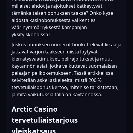
millaiset ehdot ja rajoitukset kätkeytyvät
tämänkaltaisen bonuksen taakse? Onko kyse
aidosta kasinobonuksesta vai kenties
väärinymmärryksestä kampanjan
yksityiskohdissa?
Joskus bonuksen numerot houkuttelevat liikaa ja
jättävät varjon taakseen niistä löytyvät
kierrätysvaatimukset, pelirajoitukset ja muut
käytännön asiat, jotka vaikuttavat suomalaisen
pelaajan pelikokemukseen. Tässä artikkelissa
selvitetään askel askeleelta, mistä 200 %
tervetuliaisbonus kertoo, miten se tarkistetaan,
ja mitä vaikutuksia tällä on käytännössä.
Arctic Casino
tervetuliaistarjous
yleiskatsaus