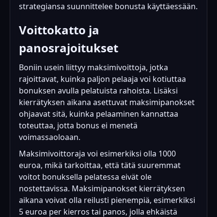
strategiansa suunnittelee bonusta käyttäessään.
Voittokatto ja
panosrajoitukset
Boniin usein liittyy maksimivoittoja, jotka
rajoittavat, kuinka paljon pelaaja voi kotiuttaa
bonuksen avulla pelatuista rahoista. Lisäksi
kierrätyksen aikana asettuvat maksimipanokset
ohjaavat sitä, kuinka pelaaminen kannattaa
toteuttaa, jotta bonus ei menetä
voimassaoloaan.
Maksimivoittoraja voi esimerkiksi olla 1000
euroa, mikä tarkoittaa, että tätä suuremmat
voitot bonuksella pelatessa eivät ole
nostettavissa. Maksimipanokset kierrätyksen
aikana voivat olla reilusti pienempiä, esimerkiksi
5 euroa per kierros tai panos, jolla ehkäistä