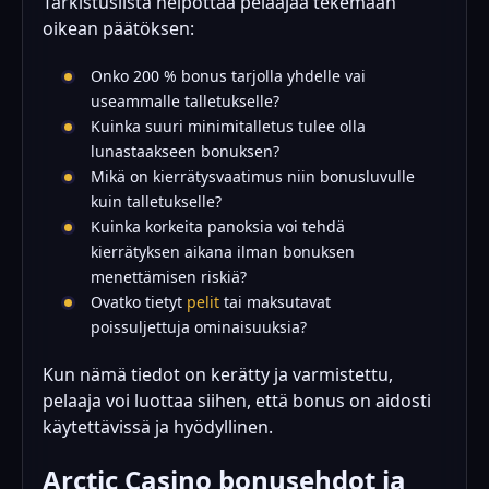
Tarkistuslista helpottaa pelaajaa tekemään
oikean päätöksen:
Onko 200 % bonus tarjolla yhdelle vai
useammalle talletukselle?
Kuinka suuri minimitalletus tulee olla
lunastaakseen bonuksen?
Mikä on kierrätysvaatimus niin bonusluvulle
kuin talletukselle?
Kuinka korkeita panoksia voi tehdä
kierrätyksen aikana ilman bonuksen
menettämisen riskiä?
Ovatko tietyt
pelit
tai maksutavat
poissuljettuja ominaisuuksia?
Kun nämä tiedot on kerätty ja varmistettu,
pelaaja voi luottaa siihen, että bonus on aidosti
käytettävissä ja hyödyllinen.
Arctic Casino bonusehdot ja