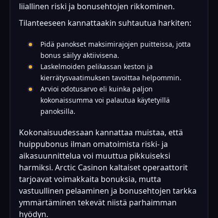
liiallinen riski ja bonusehtojen rikkominen.
Tilanteeseen kannattaakin suhtautua harkiten:
Pidä panokset maksimirajojen puitteissa, jotta
bonus säilyy aktiivisena.
Laskelmoiden pelikassan keston ja
kierrätysvaatimuksen tavoittaa helpommin.
Arvioi odotusarvo eli kuinka paljon
kokonaissumma voi palautua käytetyillä
panoksilla.
Kokonaisuudessaan kannattaa muistaa, että
huippubonus ilman omatoimista riski- ja
aikasuunnittelua voi muuttua pikkuiseksi
harmiksi. Arctic Casinon kaltaiset operaattorit
tarjoavat voimakkaita bonuksia, mutta
vastuullinen pelaaminen ja bonusehtojen tarkka
ymmärtäminen tekevät niistä parhaimman
hyödyn.