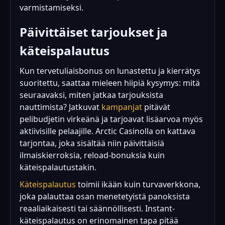
varmistamiseksi.
Päivittäiset tarjoukset ja
käteispalautus
Kun tervetuliaisbonus on lunastettu ja kierrätys
suoritettu, saattaa mieleen hiipiä kysymys: mitä
seuraavaksi, miten jatkaa tarjouksista
nauttimista? Jatkuvat
kampanjat
pitävät
pelibudjetin virkeänä ja tarjoavat lisäarvoa myös
aktiivisille pelaajille. Arctic Casinolla on kattava
tarjontaa, joka sisältää niin päivittäisiä
ilmaiskierroksia, reload-bonuksia kuin
käteispalautustakin.
Käteispalautus
toimii ikään kuin turvaverkkona,
joka palauttaa osan menetetyistä panoksista
reaaliaikaisesti tai säännöllisesti. Instant-
käteispalautus on erinomainen tapa pitää