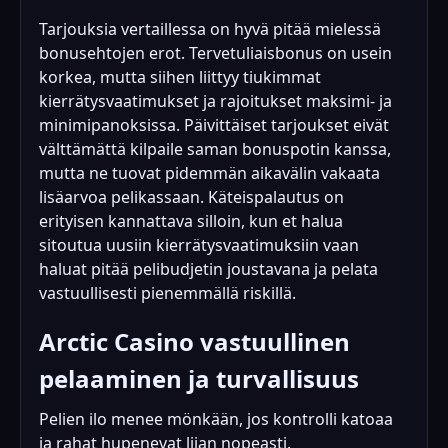
Tarjouksia vertaillessa on hyvä pitää mielessä
bonusehtojen erot. Tervetuliaisbonus on usein
korkea, mutta siihen liittyy tiukimmat
kierrätysvaatimukset ja rajoitukset maksimi- ja
minimipanoksissa. Päivittäiset tarjoukset eivät
välttämättä kilpaile saman bonuspotin kanssa,
mutta ne tuovat pidemmän aikavälin vakaata
lisäarvoa pelikassaan. Käteispalautus on
erityisen kannattava silloin, kun et halua
sitoutua uusiin kierrätysvaatimuksiin vaan
haluat pitää pelibudjetin joustavana ja pelata
vastuullisesti pienemmällä riskillä.
Arctic Casino vastuullinen
pelaaminen ja turvallisuus
Pelien ilo menee mönkään, jos kontrolli katoaa
ja rahat hupenevat liian nopeasti.