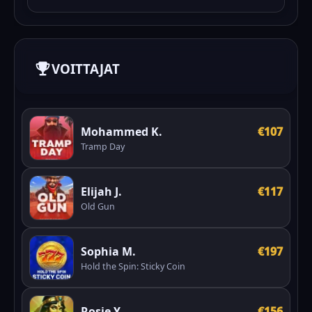
VOITTAJAT
Mohammed K.
€107
Tramp Day
Elijah J.
€117
Old Gun
Sophia M.
€197
Hold the Spin: Sticky Coin
Rosie Y.
€156