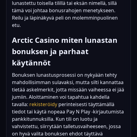
lunastettu toisella tilillä tai eksän nimellä, sillä
tämä voi johtaa bonusrahojen menetykseen.
Reilu ja läpinäkyvä peli on molemminpuolinen
etu.
Arctic Casino miten lunastan
bonuksen ja parhaat
käytännöt
Bonuksen lunastusprosessi on nykyään tehty
mahdollisimman sulavaksi, mutta silti kannattaa
tietää askelmerkit, jotta missään vaiheessa ei jää
jumiin. Aloittaminen voi tapahtua kahdella
tavalla:
rekisteröidy
perinteisesti täyttämällä
tiedot tai käytä nopeaa Pay N Play -kirjautumista
pankkitunnuksilla. Kun tili on luotu ja
vahvistettu, siirrytään talletusvaiheeseen, jossa
on hyvä valita bonuksen ehdot täyttävä