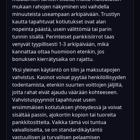
mukaan rahojen näkyminen voi vaihdella
minuuteista useampaan arkipäivään. Trustlyn
kautta tapahtuvat kotiutukset ovat alan
nopeinta päästä, usein välittömiä tai parin
tunnin sisällä. Perinteiset pankkisiirrot taas
venyvät tyypillisesti 1-3 arkipäivään, mikä
kannattaa ottaa huomioon etenkin, jos
bonuksen kierrätysaika on rajattu.
Yksi yleinen käytäntö on tilin ja maksutapojen
vahvistus. Kasinot voivat pyytää henkilöllisyyden
todentamista, etenkin suurten voittojen jäljiltä,
jotta rahat eivät ajaudu väärään kohteeseen.
Vahvistuspyynnöt tapahtuvat usein
ensimmäisen kotiutuksen yhteydessä ja voivat
sisältää passin, ajokortin kopion tai tuoreita
pankkitositteita. Vaikka tämä voi tuntua
vaivalloiselta, se on standardikäytäntö
vastuullisen ja turvallisen pelaamisen