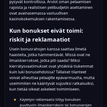
pysyvät kontrollissa. Arviot oman pelaamisen
rajoista ja realistisen pelibudjetin asettaminen
ovat avainasemassa vastuullisen
kasinokokemuksen rakentamisessa.
Kun bonukset eivät toimi:
riskit ja reklamaatiot
Usein bonusrahojen kanssa saattaa ilmetä
haasteita, jotka hämmentävät. Missä ovat ne
ilmaiskierrokset, jotka piti saada? Miksi
kierrätysvaatimukset ovat yhtäkkiä tiukemmat
kuin luki bonusehdoissa? Tällaiset tilanteet
voivat aiheuttaa pelaajille epävarmuutta, mutta
useimmiten ne kääntyvät sujuviksi ratkaisuiksi,
kun tietää oikeat askeleet toimimiseen.
Käytetyin reklamaatio liittyy bonuksen
puuttuviin ilmaiskierroksiin tai bonusvarojen