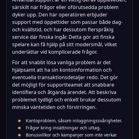
särskilt när frågor eller oförutsedda problem
dyker upp. Den här operatören erbjuder
support med öppettider som passar både dag-
och kvällstid, och har dessutom flerspråkig
service där finska ingår. Detta gör att finska
spelare kan få hjälp på sitt modersmål, vilket
underlättar vid komplicerade frågor.
För att snabbt lösa vanliga problem är det
hjälpsamt att ha sin kontoinformation och
eventuella transaktionsdetaljer redo. Det gör
det möjligt för supportteamet att snabbare
identifiera och åtgärda ärendet. Att beskriva
problemet tydligt och enkelt brukar dessutom
minska väntetiden och förvirringen.
Kontoproblem, såsom inloggningssvårigheter.
Frågor kring insättningar och uttag.
Bonusvillkor och kampanjer som inte verkar