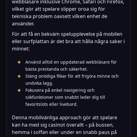
webbläsare inklusive Chrome, Safari och Firefox,
vilket gör att spelare slipper oroa sig för
tekniska problem oavsett vilken enhet de
använder.
För att få en bekväm spelupplevelse på mobilen
eller surfplattan är det bra att hålla några saker i
minnet:
Använd alltid en uppdaterad webbläsare för
bästa prestanda och säkerhet.
Stäng onödiga flikar för att frigöra minne och
undvika lagg.
Fokusera på enkel navigering och
sökfunktioner som snabbt leder dig till
favoritslots eller livebord.
Denna mobilvänliga approach gör att spelare
kan ha med sig casinot överallt – på bussen,
hemma i soffan eller under en snabb paus på