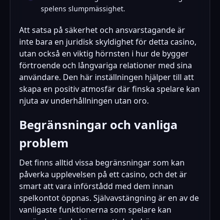
spelens slumpmässighet.
Att satsa på säkerhet och ansvarstagande är
inte bara en juridisk skyldighet för detta casino,
utan också en viktig hörnsten i hur de bygger
förtroende och långvariga relationer med sina
användare. Den här inställningen hjälper till att
skapa en positiv atmosfär där finska spelare kan
njuta av underhållningen utan oro.
Begränsningar och vanliga
problem
Det finns alltid vissa begränsningar som kan
påverka upplevelsen på ett casino, och det är
smart att vara införstådd med dem innan
spelkontot öppnas. Självavstängning är en av de
vanligaste funktionerna som spelare kan