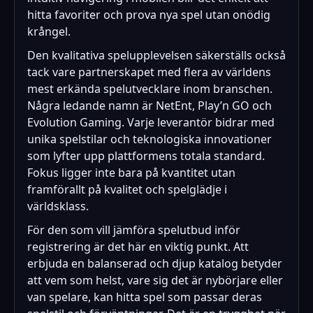
hitta favoriter och prova nya spel utan onödig
krångel.
Den kvalitativa spelupplevelsen säkerställs också
tack vare partnerskapet med flera av världens
mest erkända spelutvecklare inom branschen.
Några ledande namn är NetEnt, Play’n GO och
Evolution Gaming. Varje leverantör bidrar med
unika spelstilar och teknologiska innovationer
som lyfter upp plattformens totala standard.
Fokus ligger inte bara på kvantitet utan
framförallt på kvalitet och spelglädje i
världsklass.
För den som vill jämföra spelutbud inför
registrering är det här en viktig punkt. Att
erbjuda en balanserad och djup katalog betyder
att vem som helst, vare sig det är nybörjare eller
van spelare, kan hitta spel som passar deras