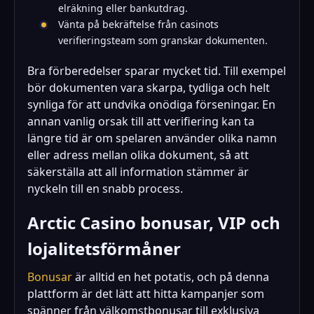
elräkning eller bankutdrag.
Vänta på bekräftelse från casinots
verifieringsteam som granskar dokumenten.
Bra förberedelser sparar mycket tid. Till exempel
bör dokumenten vara skarpa, tydliga och helt
synliga för att undvika onödiga förseningar. En
annan vanlig orsak till att verifiering kan ta
längre tid är om spelaren använder olika namn
eller adress mellan olika dokument, så att
säkerställa att all information stämmer är
nyckeln till en snabb process.
Arctic Casino bonusar, VIP och
lojalitetsförmåner
Bonusar
är alltid en het potatis, och på denna
plattform är det lätt att hitta kampanjer som
spänner från välkomstbonusar till exklusiva