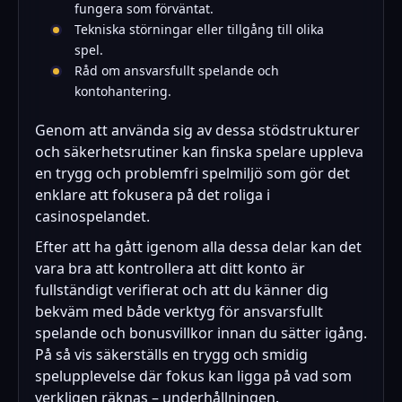
fungera som förväntat.
Tekniska störningar eller tillgång till olika
spel.
Råd om ansvarsfullt spelande och
kontohantering.
Genom att använda sig av dessa stödstrukturer
och säkerhetsrutiner kan finska spelare uppleva
en trygg och problemfri spelmiljö som gör det
enklare att fokusera på det roliga i
casinospelandet.
Efter att ha gått igenom alla dessa delar kan det
vara bra att kontrollera att ditt konto är
fullständigt verifierat och att du känner dig
bekväm med både verktyg för ansvarsfullt
spelande och bonusvillkor innan du sätter igång.
På så vis säkerställs en trygg och smidig
spelupplevelse där fokus kan ligga på vad som
verkligen räknas – underhållningen.