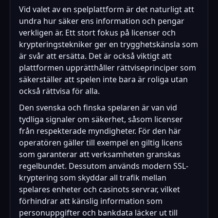
Vid valet av en spelplattform är det naturligt att
undra hur säker ens information och pengar
verkligen är. Ett stort fokus på licenser och
krypteringstekniker ger en trygghetskänsla som
är svår att ersätta. Det är också viktigt att
plattformen upprätthåller rättviseprinciper som
säkerställer att spelen inte bara är roliga utan
också rättvisa för alla.
Den svenska och finska spelaren är van vid
tydliga signaler om säkerhet, såsom licenser
från respekterade myndigheter. För den här
operatören gäller till exempel en giltig licens
som garanterar att verksamheten granskas
regelbundet. Dessutom används modern SSL-
kryptering som skyddar all trafik mellan
spelares enheter och casinots servrar, vilket
förhindrar att känslig information som
personuppgifter och bankdata läcker ut till