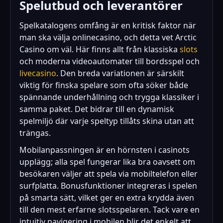
Spelutbud och leverantörer
Spelkatalogens omfång är en kritisk faktor när
man ska välja onlinecasino, och detta vet Arctic
Casino om väl. Här finns allt från klassiska
slots
och moderna videoautomater till bordsspel och
livecasino
. Den breda variationen är särskilt
viktig för finska spelare som ofta söker både
spännande underhållning och trygga klassiker i
samma paket. Det bidrar till en dynamisk
spelmiljö där varje speltyp tillåts skina utan att
trängas.
Mobilanpassningen är en hörnsten i casinots
upplägg; alla spel fungerar lika bra oavsett om
besökaren väljer att spela via mobiltelefon eller
surfplatta. Bonusfunktioner integreras i spelen
på smarta sätt, vilket ger en extra krydda även
till den mest erfarne slotsspelaren. Tack vare en
intuitiv navigering i mobilen blir det enkelt att