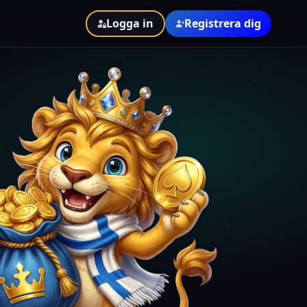
Logga in
Registrera dig