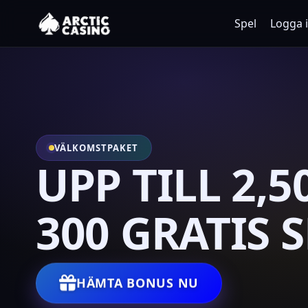
Spel
Logga 
VÄLKOMSTPAKET
UPP TILL 2,5
300 GRATIS 
HÄMTA BONUS NU