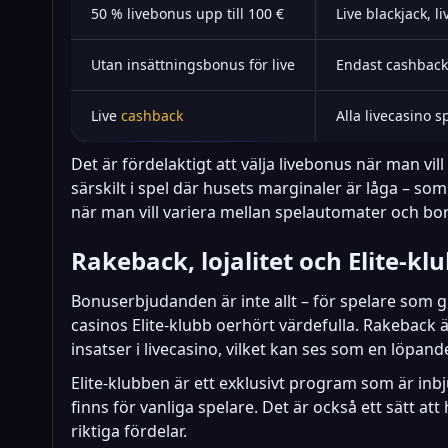
50 % livebonus upp till 100 €
Live blackjack, li
Utan insättningsbonus för live
Endast cashbacks
Live
cashback
Alla livecasino s
Det är fördelaktigt att välja livebonus när man vill 
särskilt i spel där husets marginaler är låga – som
när man vill variera mellan spelautomater och bo
Rakeback, lojalitet och Elite-kl
Bonuserbjudanden är inte allt – för spelare som gi
casinos Elite-klubb oerhört värdefulla. Rakeback 
insatser i livecasino, vilket kan ses som en löpa
Elite-klubben är ett exklusivt program som är inbj
finns för vanliga spelare. Det är också ett sätt 
riktiga fördelar.