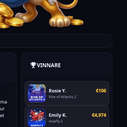
VINNARE
Rosie Y.
€106
Rise of Atlantis 2
arma
Hur
Emily K.
€4,974
et
AviaFly 2