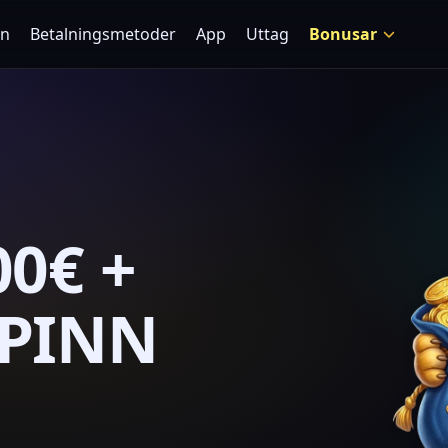
in
Betalningsmetoder
App
Uttag
Bonusar
00€ +
SPINN