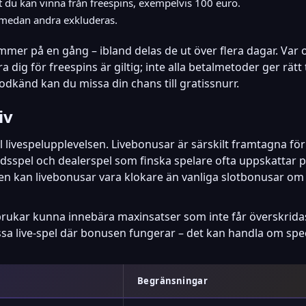
t du kan vinna från freespins, exempelvis 100 euro.
en medan andra exkluderas.
kommer på en gång – ibland delas de ut över flera dagar. Var
 dig för freespins är giltig; inte alla betalmetoder ger rätt t
dkänd kan du missa din chans till gratissnurr.
iv
ll livespelupplevelsen. Livebonusar är särskilt framtagna för
ordsspel och dealerspel som finska spelare ofta uppskattar 
en kan livebonusar vara klokare än vanliga slotbonusar om
brukar kunna innebära maxinsatser som inte får överskrida
sa live-spel där bonusen fungerar – det kan handla om spec
Begränsningar