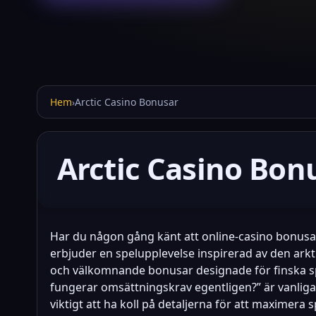
Hem
Arctic Casino Bonusar
›
Arctic Casino Bon
Har du någon gång känt att online-casino bonusar
erbjuder en spelupplevelse inspirerad av den ar
och välkomnande bonusar designade för finska sp
fungerar omsättningskrav egentligen?” är vanliga
viktigt att ha koll på detaljerna för att maximera 