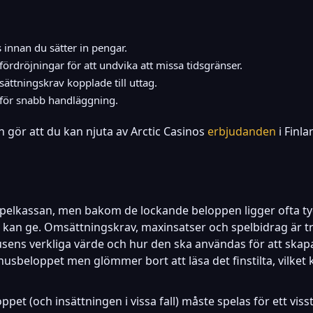
s innan du sätter in pengar.
ördröjningar för att undvika att missa tidsgränser.
ttningskrav kopplade till uttag.
o för snabb handläggning.
 gör att du kan njuta av Arctic Casinos
erbjudanden
i Finla
spelkassan, men bakom de lockande beloppen ligger ofta ty
 kan ge. Omsättningskrav, maxinsatser och spelbidrag är t
ens verkliga värde och hur den ska användas för att skap
nusbeloppet men glömmer bort att läsa det finstilta, vilket 
et (och insättningen i vissa fall) måste spelas för ett viss