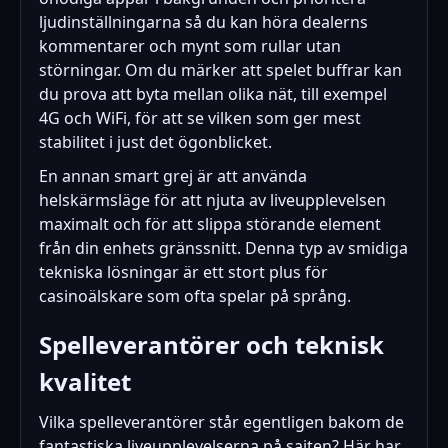
ljudinställningarna så du kan höra dealerns
kommentarer och mynt som rullar utan
störningar. Om du märker att spelet buffrar kan
du prova att byta mellan olika nät, till exempel
4G och WiFi, för att se vilken som ger mest
stabilitet i just det ögonblicket.
En annan smart grej är att använda
helskärmsläge för att njuta av liveupplevelsen
maximalt och för att slippa störande element
från din enhets gränssnitt. Denna typ av smidiga
tekniska lösningar är ett stort plus för
casinoälskare som ofta spelar på språng.
Spelleverantörer och teknisk
kvalitet
Vilka spelleverantörer står egentligen bakom de
fantastiska liveupplevelserna på sajten? Här har