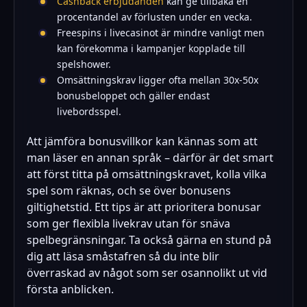
Cashback
erbjudanden
kan ge tillbaka en
procentandel av förlusten under en vecka.
Freespins i livecasinot är mindre vanligt men
kan förekomma i kampanjer kopplade till
spelshower.
Omsättningskrav ligger ofta mellan 30x-50x
bonusbeloppet och gäller endast
livebordsspel.
Att jämföra bonusvillkor kan kännas som att
man läser en annan språk – därför är det smart
att först titta på omsättningskravet, kolla vilka
spel som räknas, och se över bonusens
giltighetstid. Ett tips är att prioritera bonusar
som ger flexibla livekrav utan för snäva
spelbegränsningar. Ta också gärna en stund på
dig att läsa småstafren så du inte blir
överraskad av något som ser osannolikt ut vid
första anblicken.