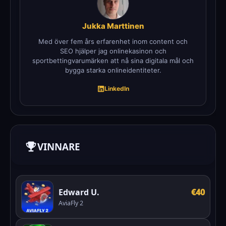
Jukka Marttinen
Med över fem års erfarenhet inom content och
SEO hjälper jag onlinekasinon och
sportbettingvarumärken att nå sina digitala mål och
bygga starka onlineidentiteter.
LinkedIn
VINNARE
Edward U.
€40
AviaFly 2