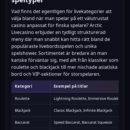
Vad finns det egentligen för livekategorier att
välja bland när man spelar på ett välutrustat
casino anpassat för finska spelare? Arctic
Livecasino erbjuder en tydligt strukturerad
meny där man snabbt kan hitta rätt bland de
populäraste livebordsspelen och unika
spelshower. Sortimentet är bredare än man
kanske förväntar sig, med allt från klassiker som
roulette och blackjack till mer nischade asiatiska
bord och VIP-sektioner för storspelaren.
Kategori
Exempel på titlar
Roulette
Lightning Roulette, Immersive Roulette
Blackjack
Classic Blackjack, Infinite Blackjack
Baccarat
Speed Baccarat, Baccarat Squeeze