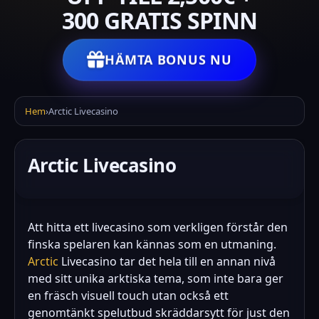
300 GRATIS SPINN
HÄMTA BONUS NU
Hem
›
Arctic Livecasino
Arctic Livecasino
Att hitta ett livecasino som verkligen förstår den
finska spelaren kan kännas som en utmaning.
Arctic
Livecasino tar det hela till en annan nivå
med sitt unika arktiska tema, som inte bara ger
en fräsch visuell touch utan också ett
genomtänkt spelutbud skräddarsytt för just den