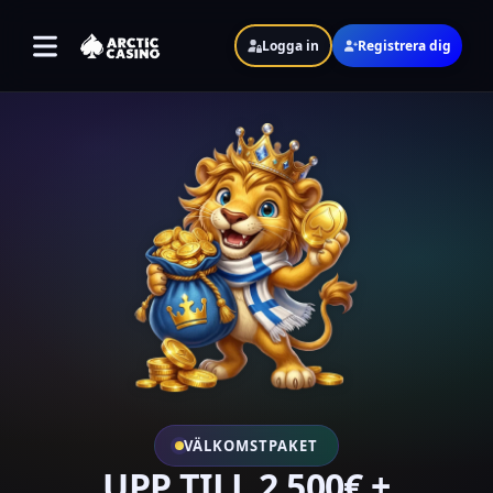
Logga in
Registrera dig
Meny
Spel
Logga in
Betalningsmetoder
App
Uttag
Bonusar
VÄLKOMSTPAKET
UPP TILL 2,500€ +