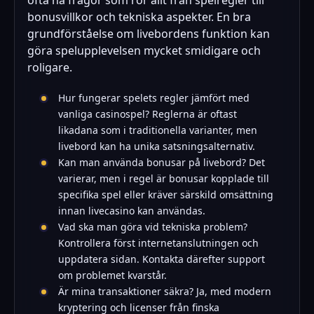
ofta ha frågor som rör allt från spelregler till
bonusvillkor och tekniska aspekter. En bra
grundförståelse om livebordens funktion kan
göra spelupplevelsen mycket smidigare och
roligare.
Hur fungerar spelets regler jämfört med
vanliga casinospel? Reglerna är oftast
likadana som i traditionella varianter, men
livebord kan ha unika satsningsalternativ.
Kan man använda bonusar på livebord? Det
varierar, men i regel är bonusar kopplade till
specifika spel eller kräver särskild omsättning
innan livecasino kan användas.
Vad ska man göra vid tekniska problem?
Kontrollera först internetanslutningen och
uppdatera sidan. Kontakta därefter support
om problemet kvarstår.
Är mina transaktioner säkra? Ja, med modern
kryptering och licenser från finska