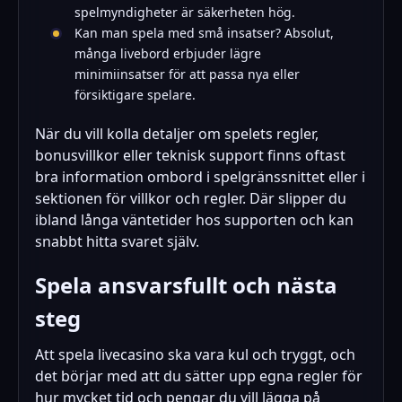
spelmyndigheter är säkerheten hög.
Kan man spela med små insatser? Absolut,
många livebord erbjuder lägre
minimiinsatser för att passa nya eller
försiktigare spelare.
När du vill kolla detaljer om spelets regler,
bonusvillkor eller teknisk support finns oftast
bra information ombord i spelgränssnittet eller i
sektionen för villkor och regler. Där slipper du
ibland långa väntetider hos supporten och kan
snabbt hitta svaret själv.
Spela ansvarsfullt och nästa
steg
Att spela livecasino ska vara kul och tryggt, och
det börjar med att du sätter upp egna regler för
hur mycket tid och pengar du vill lägga på