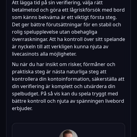
Att lägga tid på sin verifiering, välja rätt
betalmetod och göra ett lågriskförsök med bord
som känns bekväma är ett viktigt första steg.
Det ger bättre förutsättningar för en stabil och
rolig spelupplevelse utan obehagliga
överraskningar. Att ha kontroll över sitt spelande
är nyckeln till att verkligen kunna njuta av
livecasinots alla möjligheter.
Nu när du har insikt om risker, förmåner och
praktiska steg är nästa naturliga steg att
kontrollera din kontoinformation, säkerställa att
din verifiering är komplett och utvärdera din
spelbudget. På så vis kan du spela tryggt med
bättre kontroll och njuta av spänningen livebord
erbjuder.