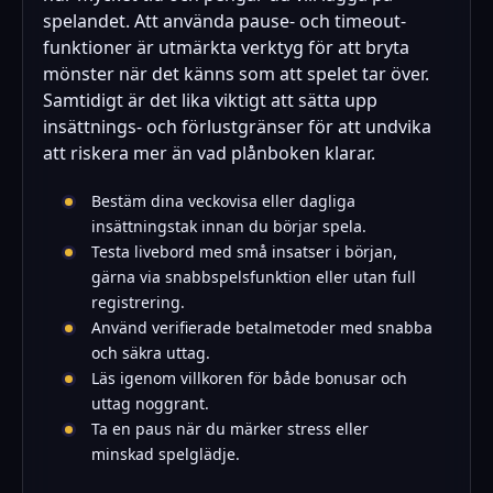
spelandet. Att använda pause- och timeout-
funktioner är utmärkta verktyg för att bryta
mönster när det känns som att spelet tar över.
Samtidigt är det lika viktigt att sätta upp
insättnings- och förlustgränser för att undvika
att riskera mer än vad plånboken klarar.
Bestäm dina veckovisa eller dagliga
insättningstak innan du börjar spela.
Testa livebord med små insatser i början,
gärna via snabbspelsfunktion eller utan full
registrering.
Använd verifierade betalmetoder med snabba
och säkra uttag.
Läs igenom villkoren för både bonusar och
uttag noggrant.
Ta en paus när du märker stress eller
minskad spelglädje.