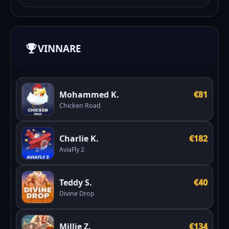
VINNARE
Mohammed K.
€81
Chicken Road
Charlie K.
€182
AviaFly 2
Teddy S.
€40
Divine Drop
Millie Z.
€134