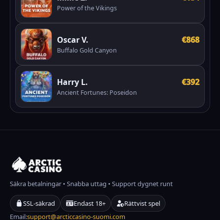
Power of the Vikings
Oscar V.
€868
Buffalo Gold Canyon
Harry L.
€392
Ancient Fortunes: Poseidon
Säkra betalningar • Snabba uttag • Support dygnet runt
Suomi
SSL-säkrad
Endast 18+
Rättvist spel
Svenska
Email:
support@arcticcasino-suomi.com