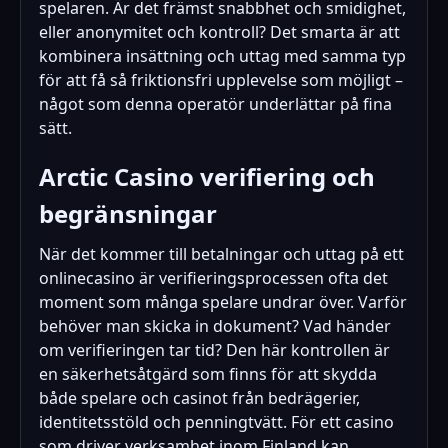
spelaren. Är det främst snabbhet och smidighet,
eller anonymitet och kontroll? Det smarta är att
kombinera insättning och uttag med samma typ
för att få så friktionsfri upplevelse som möjligt –
något som denna operatör underlättar på fina
sätt.
Arctic Casino verifiering och
begränsningar
När det kommer till betalningar och uttag på ett
onlinecasino är verifieringsprocessen ofta det
moment som många spelare undrar över. Varför
behöver man skicka in dokument? Vad händer
om verifieringen tar tid? Den här kontrollen är
en säkerhetsåtgärd som finns för att skydda
både spelare och casinot från bedrägerier,
identitetsstöld och penningtvätt. För ett casino
som driver verksamhet inom Finland kan