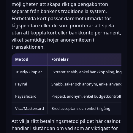
möjligheten att skapa riktiga pengakonton
separat från bankens traditionella system.
Förbetalda kort passar däremot utmärkt för
lågspendare eller de som prioriterar att spela
utan att koppla kort eller bankkonto permanent,
vilket samtidigt höjer anonymiteten i
transaktionen.
Metod
Fördelar
Trustly/Zimpler
Extremt snabb, enkel bankkoppling, inga kont
PayPal
Snabb, säker och anonym, enkel användarvän
Paysafecard
Prepaid, anonym, enkel budgetkontroll
Visa/Mastercard
Bred acceptans och enkel tillgång
Att välja rätt betalningsmetod på det här casinot
handlar i slutändan om vad som är viktigast för