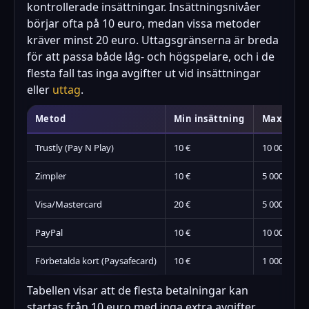
kontrollerade insättningar. Insättningsnivåer
börjar ofta på 10 euro, medan vissa metoder
kräver minst 20 euro. Uttagsgränserna är breda
för att passa både låg- och högspelare, och i de
flesta fall tas inga avgifter ut vid insättningar
eller
uttag
.
Metod
Min insättning
Max insät
Trustly (Pay N Play)
10 €
10 000 €
Zimpler
10 €
5 000 €
Visa/Mastercard
20 €
5 000 €
PayPal
10 €
10 000 €
Förbetalda kort (Paysafecard)
10 €
1 000 €
Tabellen visar att de flesta betalningar kan
startas från 10 euro med inga extra avgifter,