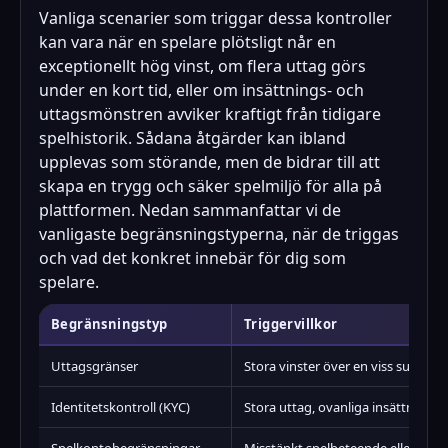
Vanliga scenarier som triggar dessa kontroller
kan vara när en spelare plötsligt når en
exceptionellt hög vinst, om flera uttag görs
under en kort tid, eller om insättnings- och
uttagsmönstren avviker kraftigt från tidigare
spelhistorik. Sådana åtgärder kan ibland
upplevas som störande, men de bidrar till att
skapa en trygg och säker spelmiljö för alla på
plattformen. Nedan sammanfattar vi de
vanligaste begränsningstyperna, när de triggas
och vad det konkret innebär för dig som
spelare.
Begränsningstyp
Triggervillkor
Uttagsgränser
Stora vinster över en viss summa, o
Identitetskontroll (KYC)
Stora uttag, ovanliga insättningsm