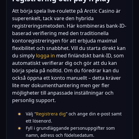
Att börja spela live-roulette på Arctic Casino är
superenkelt, tack vare den hybrida
registreringsmetoden. Här kombineras bank-ID-
baserad verifiering med den traditionella
kontoregistreringen för att erbjuda maximal
flexibilitet och snabbhet. Vill du starta direkt kan
du simply
logga in
med finländskt bank-ID, som
automatiskt verifierar dig och gör att du kan
börja spela på nolltid. Om du föredrar kan du
också öppna ett konto manuellt – detta kräver
lite mer dokumenthantering men ger fler
möjligheter till anpassade inställningar och
personlig support.
Välj “
Registrera dig
” och ange din e-post samt
ett lösenord.
Fyll i grundläggande personuppgifter som
namn, adress och födelsedatum.