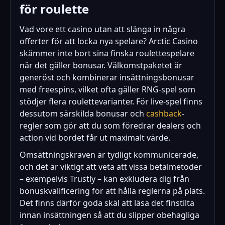
för roulette
Vad vore ett casino utan att slänga in några
offerter för att locka nya spelare? Arctic Casino
skämmer inte bort sina finska roulettespelare
när det gäller bonusar. Välkomstpaketet är
generöst och kombinerar insättningsbonusar
med freespins, vilket ofta gäller RNG-spel som
stödjer flera roulettevarianter. För live-spel finns
dessutom särskilda bonusar och
cashback
-
regler som gör att du som föredrar dealers och
action vid bordet får ut maximalt värde.
Omsättningskraven är tydligt kommunicerade,
och det är viktigt att veta att vissa betalmetoder
– exempelvis Trustly – kan exkludera dig från
bonuskvalificering för att hålla reglerna på plats.
Det finns därför goda skäl att läsa det finstilta
innan insättningen så att du slipper obehagliga