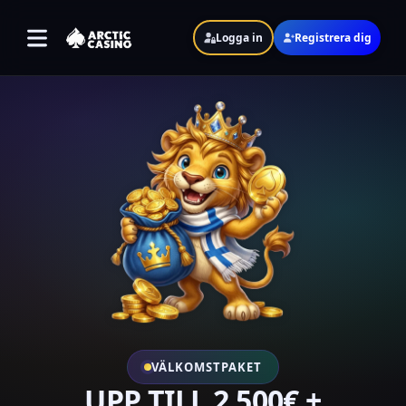
Logga in
Registrera dig
Meny
Spel
Logga in
Betalningsmetoder
App
Uttag
Bonusar
VÄLKOMSTPAKET
UPP TILL 2,500€ +