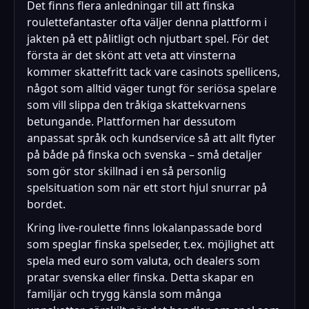
Det finns flera anledningar till att finska
roulettefantaster ofta väljer denna plattform i
jakten på ett pålitligt och njutbart spel. För det
första är det skönt att veta att vinsterna
kommer skattefritt tack vare casinots spellicens,
något som alltid väger tungt för seriösa spelare
som vill slippa den tråkiga skattekvarnens
betungande. Plattformen har dessutom
anpassat språk och kundservice så att allt flyter
på både på finska och svenska – små detaljer
som gör stor skillnad i en så personlig
spelsituation som när ett stort hjul snurrar på
bordet.
Kring live-roulette finns lokalanpassade bord
som speglar finska spelseder, t.ex. möjlighet att
spela med euro som valuta, och dealers som
pratar svenska eller finska. Detta skapar en
familjär och trygg känsla som många