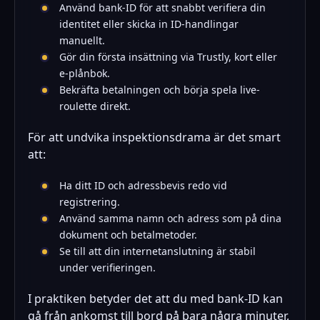
Använd bank-ID för att snabbt verifiera din
identitet eller skicka in ID-handlingar
manuellt.
Gör din första insättning via Trustly, kort eller
e-plånbok.
Bekräfta betalningen och börja spela live-
roulette direkt.
För att undvika inspektionsdrama är det smart
att:
Ha ditt ID och adressbevis redo vid
registrering.
Använd samma namn och adress som på dina
dokument och betalmetoder.
Se till att din internetanslutning är stabil
under verifieringen.
I praktiken betyder det att du med bank-ID kan
gå från ankomst till bord på bara några minuter,