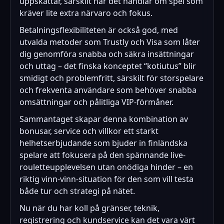
uppskattar, särskilt när det handlar om spel som
kräver lite extra närvaro och fokus.
Betalningsflexibiliteten är också god, med
utvalda metoder som Trustly och Visa som låter
dig genomföra snabba och säkra insättningar
och uttag – det finska konceptet “kotiutus” blir
smidigt och problemfritt, särskilt för storspelare
och frekventa användare som behöver snabba
omsättningar och pålitliga VIP-förmåner.
Sammantaget skapar denna kombination av
bonusar, service och villkor ett starkt
helhetserbjudande som bjuder in finländska
spelare att fokusera på den spännande live-
rouletteupplevelsen utan onödiga hinder – en
riktig vinn-vinn-situation för den som vill testa
både tur och strategi på nätet.
Nu när du har koll på gränser, teknik,
registrering och kundservice kan det vara värt