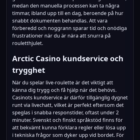
medan den manuella processen kan ta några
timmar, ibland upp till en dag, beroende på hur
snabbt dokumenten behandlas. Att vara
förberedd och noggrann sparar tid och onödiga
frustrationer när du är nära att snurra på
rouletthjulet.
Arctic Casino kundservice och
trygghet
När du spelar live-roulette är det viktigt att
känna dig trygg och få hjälp när det behövs.
Casinots kundservice är därför tillgänglig dygnet
runt via livechatt, vilket är perfekt eftersom det
speglas i snabba responstider, oftast under 2
minuter. Svenskt och finskt språkstöd finns för
att bekvämt kunna förklara regler eller lösa upp
i tekniska frågor som dyker upp vid bordet. För