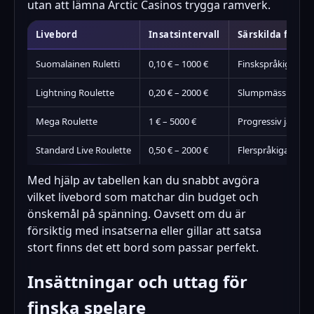
utan att lämna Arctic Casinos trygga ramverk.
Livebord
Insatsintervall
Särskilda funkt
Suomalainen Ruletti
0,10 € – 1000 €
Finskspråkig dealer
Lightning Roulette
0,20 € – 2000 €
Slumpmässiga mult
Mega Roulette
1 € – 5000 €
Progressiv jackpot
Standard Live Roulette
0,50 € – 2000 €
Flerspråkiga deale
Med hjälp av tabellen kan du snabbt avgöra
vilket livebord som matchar din budget och
önskemål på spänning. Oavsett om du är
försiktig med insatserna eller gillar att satsa
stort finns det ett bord som passar perfekt.
Insättningar och uttag för
finska spelare