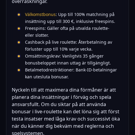
överraskningar.
Välkomstbonus
: Upp till 100% matchning på
insättning upp till 300 €, inklusive freespins.
Freespins: Gäller ofta på utvalda roulette-
eller slotter.
Cashback på live roulette: Återbetalning av
förluster upp till 10% varje vecka.
Omsättningskrav: Vanligtvis 35 gånger
bonusbeloppet innan uttag är tillgängligt.
Betalmetodrestriktioner: Bank-ID-betalningar
kan utesluta bonusar.
Nyckeln till att maximera dina förmåner är att
planera dina insättningar i förväg och spela
ansvarsfullt. Om du siktar på att använda
bonusar i live-roulette kan det löna sig att först
testa insatser med låga krav och successivt öka
när du känner dig bekväm med reglerna och
spelsystemen.