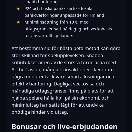
snabb hantering.
P24 och finska pankkisiirto – lokala
banköverföringar anpassade för Finland.
Minimiinsättning från 10 €, med
uttagsgränser satt på daglig och veckobasis
för ansvarfullt spelande.
Att bestämma sig för bästa betalmetod kan göra
stor skillnad för spelupplevelsen. Snabba
kotiutukset är en av de största fördelarna med
Arctic Casino; många transaktioner sker inom
några minuter tack vare smarta lösningar och
effektiv hantering. Dagliga, veckovisa och
månatliga uttagsgränser finns på plats för att
hjälpa spelare hålla koll på sin ekonomi, och
minimiuttag har satts lågt för att undvika
onödiga hinder vid uttag.
Bonusar och live-erbjudanden