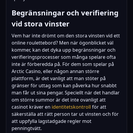
Begränsningar och verifiering
vid stora vinster
Vem har inte drömt om den stora vinsten vid ett
online roulettebord? Men när ögonblicket väl
kommer, kan det dyka upp begränsningar och
verifieringsprocesser som många spelare ofta
inte är förberedda på. För dem som spelar på
Arctic Casino, eller någon annan större
plattform, är det vanligt att man stöter på
gränser för uttag som kan påverka hur snabbt
man får ut sina pengar. Speciellt när det handlar
om större summor är det inte ovanligt att
casinot kräver en
identitetskontroll
för att
säkerställa att rätt person tar ut vinsten och för
att uppfylla lagstadgade regler mot
penningtvätt.